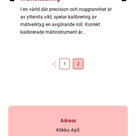
I en värld där precision och noggrannhet är
av yttersta vikt, spelar kalibrering av
mätverktyg en avgörande roll. Korrekt
kalibrerade mätinstrument är
grundläggande för kvalitetssäkring inom all
indus...
1
2
Adress