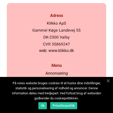
Adress
web:
www.klikko.dk
Menu
Annonsering
Om oss
På vores website bruges cookies til at huske dine indstillinger,
Cookies
statistik og personalisering af indhold og annoncer. Denne
information deles med tredjepart. Ved fortsat brug af websiden
Kontakta oss
godkender du cookiepolitikken.
Sitemap
Ok
Privatlivspolitik