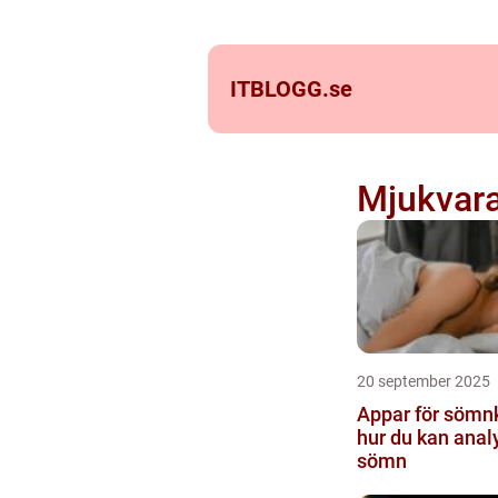
ITBLOGG.
se
Mjukvar
20 september 2025
Appar för sömnk
hur du kan anal
sömn