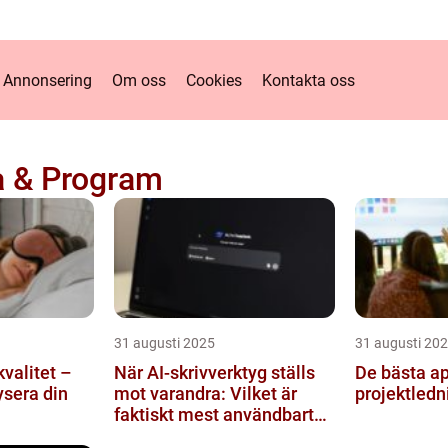
Annonsering
Om oss
Cookies
Kontakta oss
a & Program
31 augusti 2025
31 augusti 20
valitet –
När AI-skrivverktyg ställs
De bästa ap
ysera din
mot varandra: Vilket är
projektledn
faktiskt mest användbart
2026?