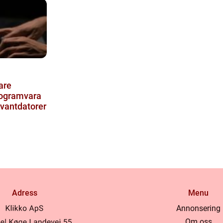
are
rogramvara
kvantdatorer
Adress
Menu
Annonsering
Om oss