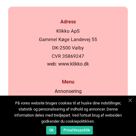
Adress
web:
www.klikko.dk
Menu
Annonsering
Om oss
På vores website bruges cookies til at huske dine indstillinger,
Cookies
statistik og personalisering af indhold og annoncer. Denne
information deles med tredjepart. Ved fortsat brug af websiden
Kontakta oss
godkender du cookiepolitikken.
Sitemap
Ok
Privatlivspolitik