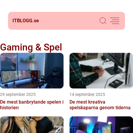
ITBLOGG.
se
Gaming & Spel
29 september 2025
14 september 2025
De mest banbrytande spelen i
De mest kreativa
historien
spelskaparna genom tiderna