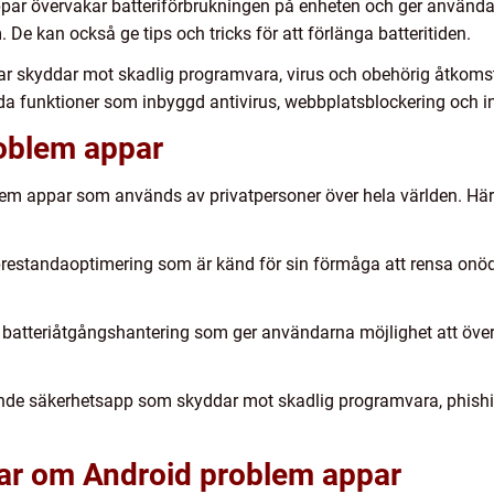
ppar övervakar batteriförbrukningen på enheten och ger använda
 De kan också ge tips och tricks för att förlänga batteritiden.
par skyddar mot skadlig programvara, virus och obehörig åtkoms
da funktioner som inbyggd antivirus, webbplatsblockering och in
oblem appar
oblem appar som används av privatpersoner över hela världen. Hä
prestandaoptimering som är känd för sin förmåga att rensa onödi
r batteriåtgångshantering som ger användarna möjlighet att över
ande säkerhetsapp som skyddar mot skadlig programvara, phishi
gar om Android problem appar