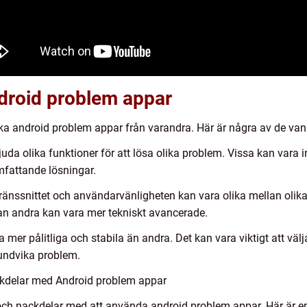
ndroid problem appar
olika android problem appar från varandra. Här är några av de van
juda olika funktioner för att lösa olika problem. Vissa kan vara i
fattande lösningar.
gränssnittet och användarvänligheten kan vara olika mellan olik
an andra kan vara mer tekniskt avancerade.
ra mer pålitliga och stabila än andra. Det kan vara viktigt att vä
 undvika problem.
ckdelar med Android problem appar
- och nackdelar med att använda android problem appar. Här är 