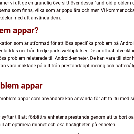
mer vi att ge en grundlig översikt över dessa ”android problem 
typerna som finns, vilka som är populära och mer. Vi kommer ocks
ckdelar med att använda dem.
lem appar?
kation som är utformad för att lösa specifika problem på Andro
er laddas ner från tredje parts webbplatser. De är oftast utveckl
ösa problem relaterade till Android-enheter. De kan vara till stor 
n vara inriktade på allt från prestandaoptimering och batteriåt
oblem appar
id problem appar som användare kan använda för att ta itu med 
yftar till att förbättra enhetens prestanda genom att ta bort o
ill att optimera minnet och öka hastigheten på enheten.