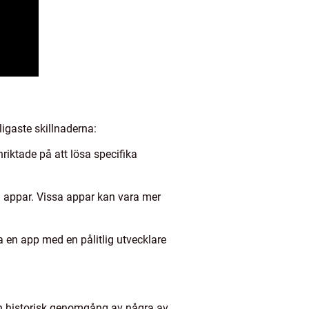
ligaste skillnaderna:
nriktade på att lösa specifika
a appar. Vissa appar kan vara mer
lja en app med en pålitlig utvecklare
en historisk genomgång av några av