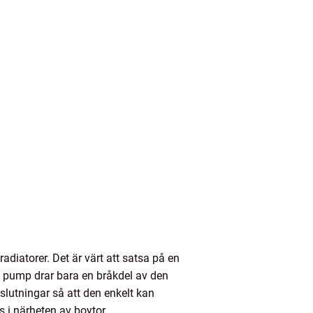
adiatorer. Det är värt att satsa på en
v pump drar bara en bråkdel av den
lutningar så att den enkelt kan
 i närheten av boytor.