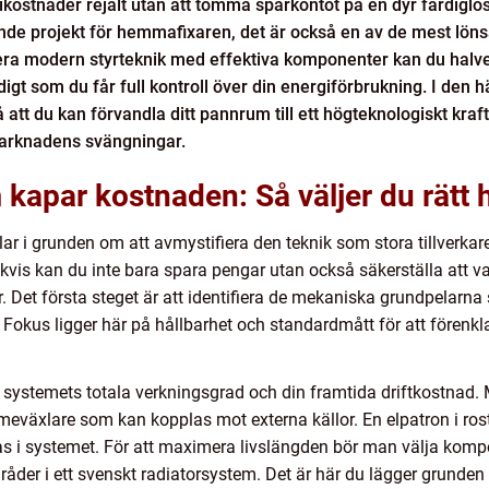
ostnader rejält utan att tömma sparkontot på en dyr färdiglö
nde projekt för hemmafixaren, det är också en av de mest lö
nera modern styrteknik med effektiva komponenter kan du halv
 som du får full kontroll över din energiförbrukning. I den hä
att du kan förvandla ditt pannrum till ett högteknologiskt kra
marknadens svängningar.
apar kostnaden: Så väljer du rätt 
r i grunden om att avmystifiera den teknik som stora tillverkare 
s kan du inte bara spara pengar utan också säkerställa att varj
. Det första steget är att identifiera de mekaniska grundpelarna
tt. Fokus ligger här på hållbarhet och standardmått för att förenk
 systemets totala verkningsgrad och din framtida driftkostnad.
rmeväxlare som kan kopplas mot externa källor. En elpatron i rost
s i systemet. För att maximera livslängden bör man välja kompo
åder i ett svenskt radiatorsystem. Det är här du lägger grunden