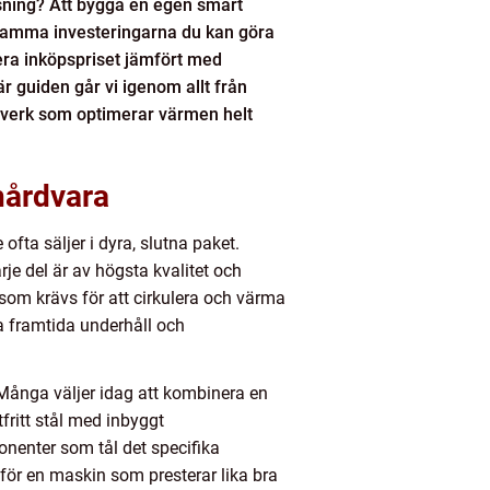
sning? Att bygga en egen smart
nsamma investeringarna du kan göra
era inköpspriset jämfört med
r guiden går vi igenom allt från
ftverk som optimerar värmen helt
hårdvara
ofta säljer i dyra, slutna paket.
e del är av högsta kvalitet och
 som krävs för att cirkulera och värma
la framtida underhåll och
 Många väljer idag att kombinera en
fritt stål med inbyggt
nenter som tål det specifika
 för en maskin som presterar lika bra