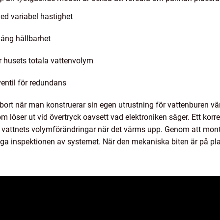
ed variabel hastighet
 lång hållbarhet
r husets totala vattenvolym
entil för redundans
bort när man konstruerar sin egen utrustning för vattenburen v
 löser ut vid övertryck oavsett vad elektroniken säger. Ett kor
ra vattnets volymförändringar när det värms upp. Genom att mo
rliga inspektionen av systemet. När den mekaniska biten är på pl