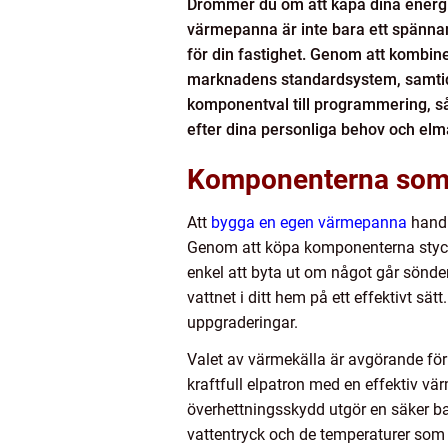
Drömmer du om att kapa dina energik
värmepanna är inte bara ett spänna
för din fastighet. Genom att kombi
marknadens standardsystem, samtidigt
komponentval till programmering, så 
efter dina personliga behov och el
Komponenterna som k
Att
bygga en egen värmepanna
handla
Genom att köpa komponenterna styckvi
enkel att byta ut om något går sönder
vattnet i ditt hem på ett effektivt sä
uppgraderingar.
Valet av värmekälla är avgörande för
kraftfull elpatron med en effektiv vä
överhettningsskydd utgör en säker ba
vattentryck och de temperaturer som r