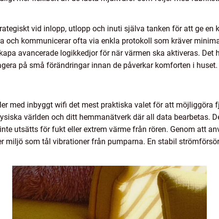
rategiskt vid inlopp, utlopp och inuti själva tanken för att ge en
isa och kommunicerar ofta via enkla protokoll som kräver minim
kapa avancerade logikkedjor för när värmen ska aktiveras. Det h
agera på små förändringar innan de påverkar komforten i huset.
ller med inbyggt wifi det mest praktiska valet för att möjliggöra
siska världen och ditt hemmanätverk där all data bearbetas. Det 
nte utsätts för fukt eller extrem värme från rören. Genom att an
r miljö som tål vibrationer från pumparna. En stabil strömförsör