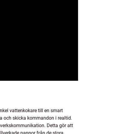
kel vattenkokare till en smart
ta och skicka kommandon i realtid.
ätverkskommunikation. Detta gör att
illverkade pannor från de stora