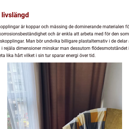
 livslängd
 kopplingar är koppar och mässing de dominerande materialen 
korrosionsbeständighet och är enkla att arbeta med för den so
skopplingar. Man bör undvika billigare plastalternativ i de del
 i rejäla dimensioner minskar man dessutom flödesmotståndet i 
lika hårt vilket i sin tur sparar energi över tid.