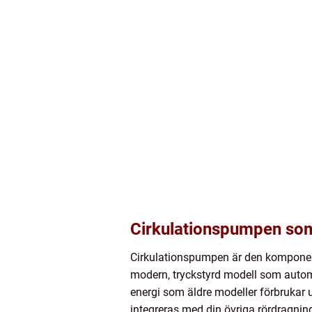
Cirkulationspumpen som
Cirkulationspumpen är den komponent so
modern, tryckstyrd modell som automa
energi som äldre modeller förbrukar 
integreras med din övriga rördragnin