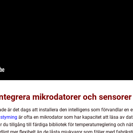
Integrera mikrodatorer och sensorer
 är det dags att installera den intelligens som förvandlar en en
 styrning
är ofta en mikrodator som har kapacitet att läsa av da
du tillgång till färdiga bibliotek för temperaturreglering och n
igt mer flexibelt än de låsta mjukvaror som följer med fabrikst