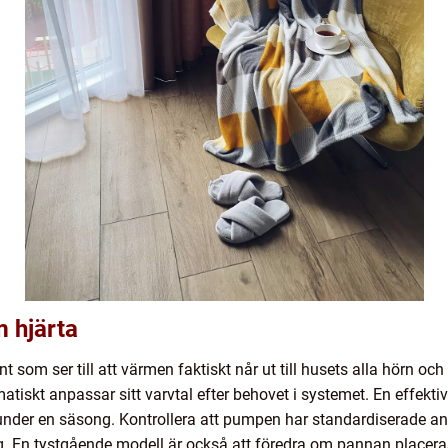
 hjärta
m ser till att värmen faktiskt når ut till husets alla hörn och r
tiskt anpassar sitt varvtal efter behovet i systemet. En effekti
under en säsong. Kontrollera att pumpen har standardiserade ans
g. En tystgående modell är också att föredra om pannan placeras