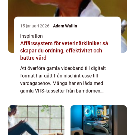
15 januari 2026
Adam Wallin
inspiration
Affärssystem för veterinärkliniker så
skapar du ordning, effektivitet och
bättre vård
Att överföra gamla videoband till digitalt
format har gått från nischintresse till
vardagsbehov. Många har en låda med
gamla VHS-kassetter från barndomen,
bröllop, dop eller semesterresor som inte
längre går att spela upp. Bandspelaren har
gått sönde...