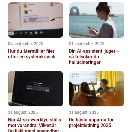
04 september 2025
01 september 2025
Hur du återställer filer
Din AI-assistent ljuger –
efter en systemkrasch
så felsöker du
hallucineringar
31 augusti 2025
31 augusti 2025
När AI-skrivverktyg ställs
De bästa apparna för
mot varandra: Vilket är
projektledning 2025
faktiskt mest användbart