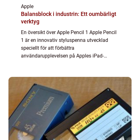
Apple
Balansblock i industrin: Ett oumbärligt
verktyg
En översikt över Apple Pencil 1 Apple Pencil
1 är en innovativ styluspenna utvecklad
speciellt för att förbättra
användarupplevelsen på Apples iPad-
enheter. Med noggrann precision och intuitiv
användning gör Apple Pencil 1 det möjligt
för användare a...