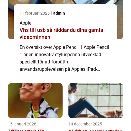
11 februari 2026
admin
Apple
Vhs till usb så räddar du dina gamla
videominnen
En översikt över Apple Pencil 1 Apple Pencil
1 är en innovativ styluspenna utvecklad
speciellt för att förbättra
användarupplevelsen på Apples iPad-
enheter. Med noggrann precision och intuitiv
användning gör Apple Pencil 1 det möjligt
för användare a...
15 januari 2026
14 december 2025