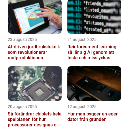
23 augusti 2025
21 augusti 2025
AI‑driven jordbruksteknik
Reinforcement learning –
som revolutionerar
så lär sig AI genom att
matproduktionen
testa och misslyckas
20 augusti 2025
12 augusti 2025
Så förändrar chiplets hela
Hur man bygger en egen
spelplanen för hur
dator från grunden
processorer designas och