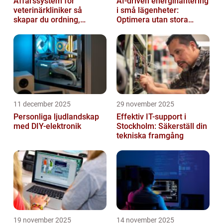
Affärssystem för
AI-driven energihantering
veterinärkliniker så
i små lägenheter:
skapar du ordning,
Optimera utan stora
effektivitet och bättre
installationer
vård
11 december 2025
29 november 2025
Personliga ljudlandskap
Effektiv IT-support i
med DIY-elektronik
Stockholm: Säkerställ din
tekniska framgång
19 november 2025
14 november 2025