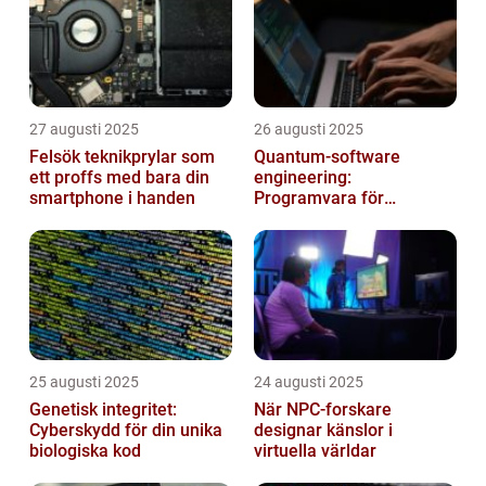
27 augusti 2025
26 augusti 2025
Felsök teknikprylar som
Quantum‑software
ett proffs med bara din
engineering:
smartphone i handen
Programvara för
framtidens kvantdatorer
25 augusti 2025
24 augusti 2025
Genetisk integritet:
När NPC-forskare
Cyberskydd för din unika
designar känslor i
biologiska kod
virtuella världar