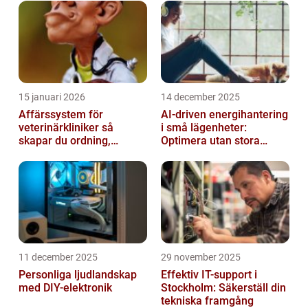
grundlig översikt och undersök...
15 januari 2026
14 december 2025
Affärssystem för
AI-driven energihantering
veterinärkliniker så
i små lägenheter:
skapar du ordning,
Optimera utan stora
effektivitet och bättre
installationer
vård
11 december 2025
29 november 2025
Personliga ljudlandskap
Effektiv IT-support i
med DIY-elektronik
Stockholm: Säkerställ din
tekniska framgång