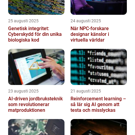
25 augusti 2025
24 augusti 2025
Genetisk integritet:
När NPC-forskare
Cyberskydd för din unika
designar känslor i
biologiska kod
virtuella världar
23 augusti 2025
21 augusti 2025
AI‑driven jordbruksteknik
Reinforcement learning –
som revolutionerar
så lär sig AI genom att
matproduktionen
testa och misslyckas