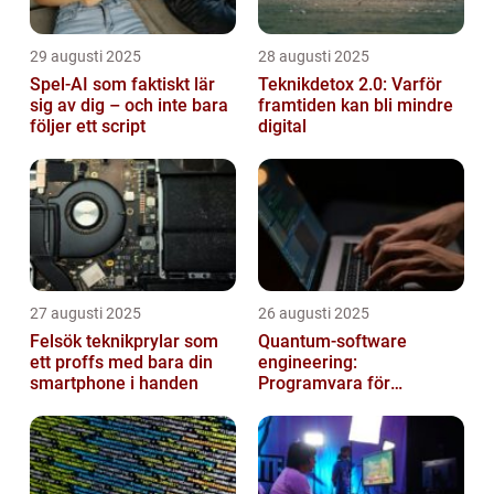
29 augusti 2025
28 augusti 2025
Spel-AI som faktiskt lär
Teknikdetox 2.0: Varför
sig av dig – och inte bara
framtiden kan bli mindre
följer ett script
digital
27 augusti 2025
26 augusti 2025
Felsök teknikprylar som
Quantum‑software
ett proffs med bara din
engineering:
smartphone i handen
Programvara för
framtidens kvantdatorer