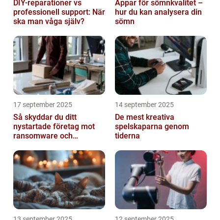
DIY-reparationer vs
Appar för sömnkvalitet –
professionell support: När
hur du kan analysera din
ska man våga själv?
sömn
17 september 2025
14 september 2025
Så skyddar du ditt
De mest kreativa
nystartade företag mot
spelskaparna genom
ransomware och
tiderna
cyberattacker
13 september 2025
12 september 2025