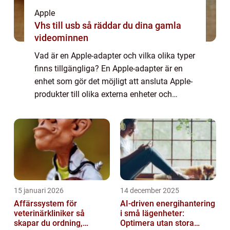
Apple
Vhs till usb så räddar du dina gamla
videominnen
Vad är en Apple-adapter och vilka olika typer
finns tillgängliga? En Apple-adapter är en
enhet som gör det möjligt att ansluta Apple-
produkter till olika externa enheter och
kablar. Med hjälp av en adapter kan du
ansluta din Apple-enhet till exempelv...
15 januari 2026
14 december 2025
Affärssystem för
AI-driven energihantering
veterinärkliniker så
i små lägenheter:
skapar du ordning,
Optimera utan stora