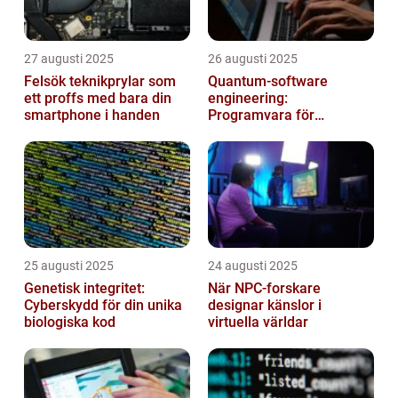
27 augusti 2025
26 augusti 2025
Felsök teknikprylar som
Quantum‑software
ett proffs med bara din
engineering:
smartphone i handen
Programvara för
framtidens kvantdatorer
25 augusti 2025
24 augusti 2025
Genetisk integritet:
När NPC-forskare
Cyberskydd för din unika
designar känslor i
biologiska kod
virtuella världar