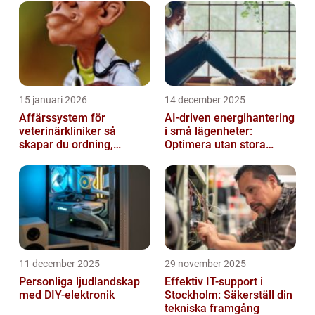
olika problem som kan uppstå när de
använder Android-...
15 januari 2026
14 december 2025
Affärssystem för
AI-driven energihantering
veterinärkliniker så
i små lägenheter:
skapar du ordning,
Optimera utan stora
effektivitet och bättre
installationer
vård
11 december 2025
29 november 2025
Personliga ljudlandskap
Effektiv IT-support i
med DIY-elektronik
Stockholm: Säkerställ din
tekniska framgång