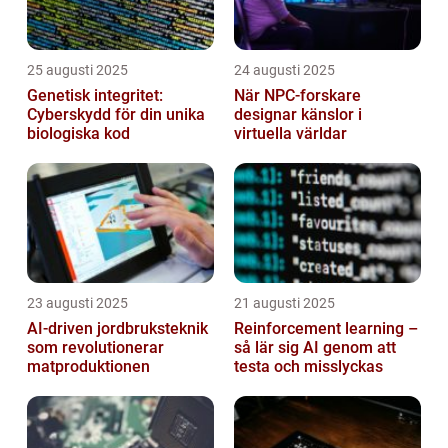
25 augusti 2025
24 augusti 2025
Genetisk integritet:
När NPC-forskare
Cyberskydd för din unika
designar känslor i
biologiska kod
virtuella världar
23 augusti 2025
21 augusti 2025
AI‑driven jordbruksteknik
Reinforcement learning –
som revolutionerar
så lär sig AI genom att
matproduktionen
testa och misslyckas