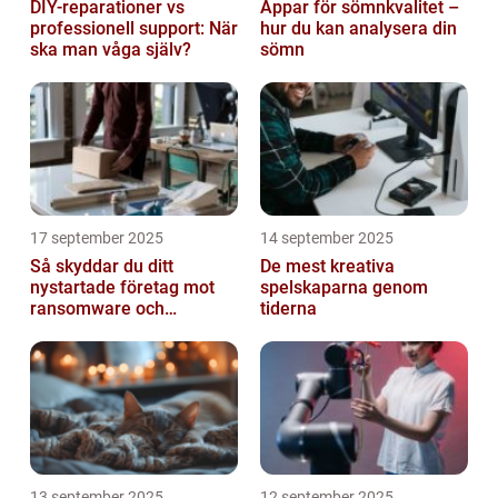
DIY-reparationer vs
Appar för sömnkvalitet –
professionell support: När
hur du kan analysera din
ska man våga själv?
sömn
17 september 2025
14 september 2025
Så skyddar du ditt
De mest kreativa
nystartade företag mot
spelskaparna genom
ransomware och
tiderna
cyberattacker
13 september 2025
12 september 2025