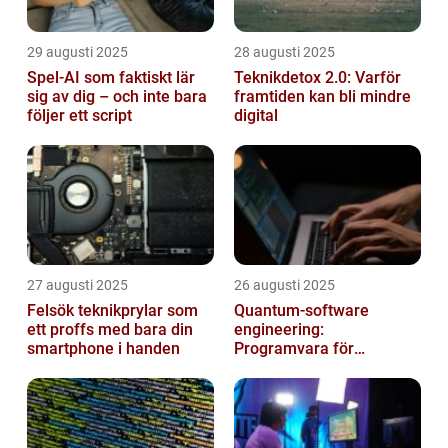
29 augusti 2025
28 augusti 2025
Spel-AI som faktiskt lär
Teknikdetox 2.0: Varför
sig av dig – och inte bara
framtiden kan bli mindre
följer ett script
digital
27 augusti 2025
26 augusti 2025
Felsök teknikprylar som
Quantum‑software
ett proffs med bara din
engineering:
smartphone i handen
Programvara för
framtidens kvantdatorer