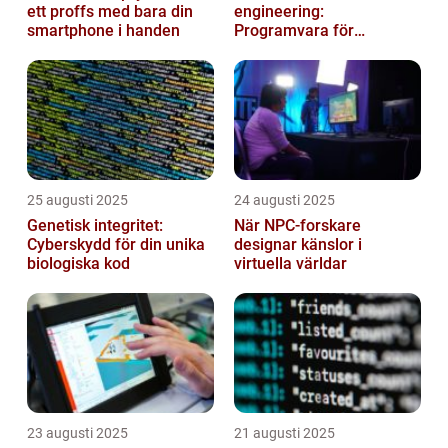
ett proffs med bara din
engineering:
smartphone i handen
Programvara för
framtidens kvantdatorer
25 augusti 2025
24 augusti 2025
Genetisk integritet:
När NPC-forskare
Cyberskydd för din unika
designar känslor i
biologiska kod
virtuella världar
23 augusti 2025
21 augusti 2025