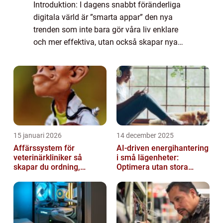
Introduktion: I dagens snabbt föränderliga
digitala värld är ”smarta appar” den nya
trenden som inte bara gör våra liv enklare
och mer effektiva, utan också skapar nya
möjligheter och upplevelser. I denna artikel
kommer vi att ge en grund...
15 januari 2026
14 december 2025
Affärssystem för
AI-driven energihantering
veterinärkliniker så
i små lägenheter:
skapar du ordning,
Optimera utan stora
effektivitet och bättre
installationer
vård