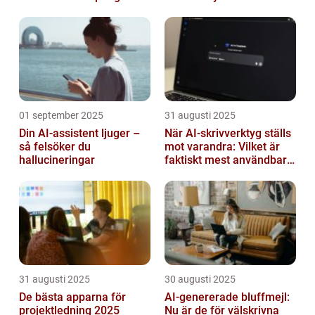
01 september 2025
31 augusti 2025
Din AI-assistent ljuger –
När AI-skrivverktyg ställs
så felsöker du
mot varandra: Vilket är
hallucineringar
faktiskt mest användbart
2026?
31 augusti 2025
30 augusti 2025
De bästa apparna för
AI-genererade bluffmejl:
projektledning 2025
Nu är de för välskrivna