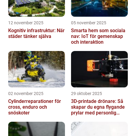
12 november 2025
05 november 2025
Kognitiv infrastruktur: När
Smarta hem som sociala
städer tänker själva
nav: IoT för gemenskap
och interaktion
02 november 2025
29 oktober 2025
Cylinderreparationer för
3D-printade drönare: Så
cross, enduro och
skapar du egna flygande
snöskoter
prylar med personlig
touch