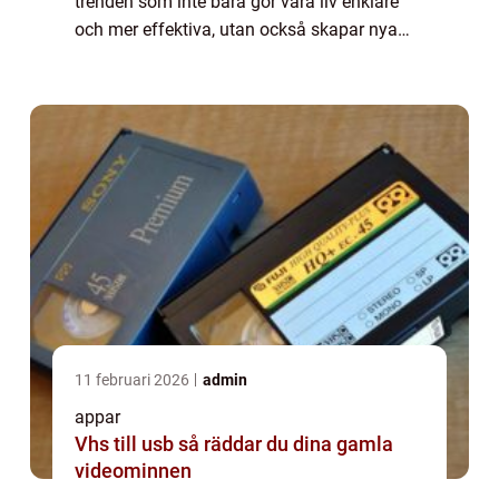
trenden som inte bara gör våra liv enklare
och mer effektiva, utan också skapar nya
möjligheter och upplevelser. I denna artikel
kommer vi att ge en grund...
11 februari 2026
admin
appar
Vhs till usb så räddar du dina gamla
videominnen