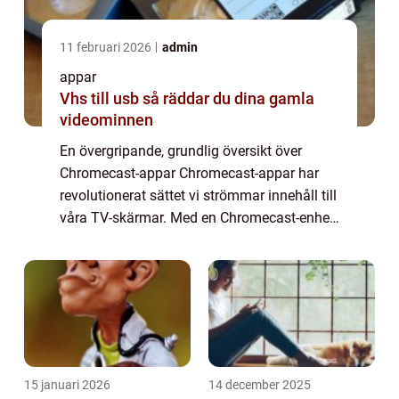
11 februari 2026
admin
appar
Vhs till usb så räddar du dina gamla
videominnen
En övergripande, grundlig översikt över
Chromecast-appar Chromecast-appar har
revolutionerat sättet vi strömmar innehåll till
våra TV-skärmar. Med en Chromecast-enhet
kan du enkelt koppla din TV till internet och
använda din smartphone, surfplatta el...
15 januari 2026
14 december 2025