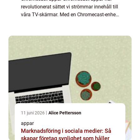
revolutionerat sättet vi strömmar innehåll till
våra TV-skärmar. Med en Chromecast-enhet
kan du enkelt koppla din TV till internet och
använda din smartphone, surfplatta el...
11 juni 2026
Alice Pettersson
appar
Marknadsföring i sociala medier: Så
skapar företag synlighet som håller