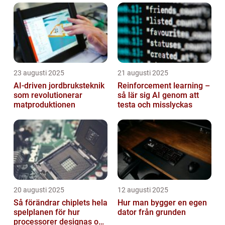
23 augusti 2025
21 augusti 2025
AI‑driven jordbruksteknik
Reinforcement learning –
som revolutionerar
så lär sig AI genom att
matproduktionen
testa och misslyckas
20 augusti 2025
12 augusti 2025
Så förändrar chiplets hela
Hur man bygger en egen
spelplanen för hur
dator från grunden
processorer designas och