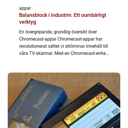
appar
Balansblock i industrin: Ett oumbärligt
verktyg
En övergripande, grundlig översikt över
Chromecast-appar Chromecast-appar har
revolutionerat sättet vi strömmar innehåll till
våra TV-skärmar. Med en Chromecast-enhet
kan du enkelt koppla din TV till internet och
använda din smartphone, surfplatta el...