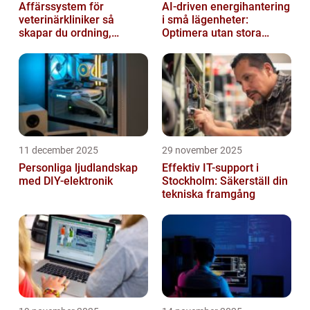
Affärssystem för
AI-driven energihantering
veterinärkliniker så
i små lägenheter:
skapar du ordning,
Optimera utan stora
effektivitet och bättre
installationer
vård
11 december 2025
29 november 2025
Personliga ljudlandskap
Effektiv IT-support i
med DIY-elektronik
Stockholm: Säkerställ din
tekniska framgång