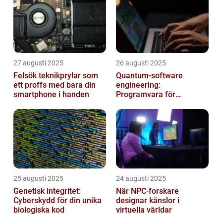
27 augusti 2025
26 augusti 2025
Felsök teknikprylar som
Quantum‑software
ett proffs med bara din
engineering:
smartphone i handen
Programvara för
framtidens kvantdatorer
25 augusti 2025
24 augusti 2025
Genetisk integritet:
När NPC-forskare
Cyberskydd för din unika
designar känslor i
biologiska kod
virtuella världar