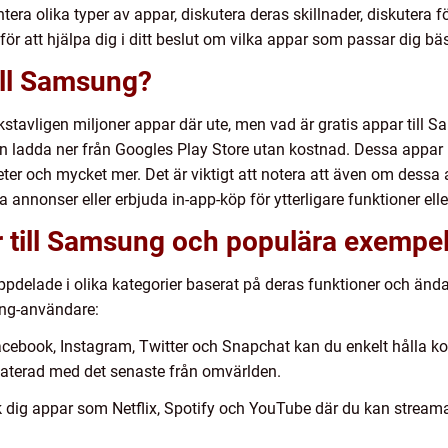
tera olika typer av appar, diskutera deras skillnader, diskutera 
ör att hjälpa dig i ditt beslut om vilka appar som passar dig bäs
till Samsung?
tavligen miljoner appar där ute, men vad är gratis appar till Sa
ladda ner från Googles Play Store utan kostnad. Dessa appar ka
eter och mycket mer. Det är viktigt att notera att även om dessa 
 annonser eller erbjuda in-app-köp för ytterligare funktioner ell
r till Samsung och populära exempe
ppdelade i olika kategorier baserat på deras funktioner och ända
ng-användare:
cebook, Instagram, Twitter och Snapchat kan du enkelt hålla ko
daterad med det senaste från omvärlden.
 dig appar som Netflix, Spotify och YouTube där du kan streama 