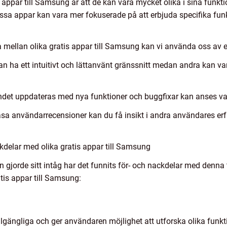
is appar till Samsung är att de kan vara mycket olika i sina funk
ssa appar kan vara mer fokuserade på att erbjuda specifika fun
na mellan olika gratis appar till Samsung kan vi använda oss av e
an ha ett intuitivt och lättanvänt gränssnitt medan andra kan 
det uppdateras med nya funktioner och buggfixar kan anses vara
äsa användarrecensioner kan du få insikt i andra användares 
delar med olika gratis appar till Samsung
 gjorde sitt intåg har det funnits för- och nackdelar med denna
tis appar till Samsung:
ttillgängliga och ger användaren möjlighet att utforska olika fu