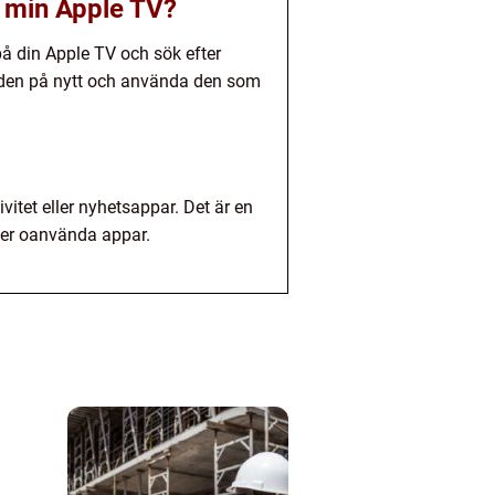
ån min Apple TV?
 på din Apple TV och sök efter
ra den på nytt och använda den som
vitet eller nyhetsappar. Det är en
ler oanvända appar.