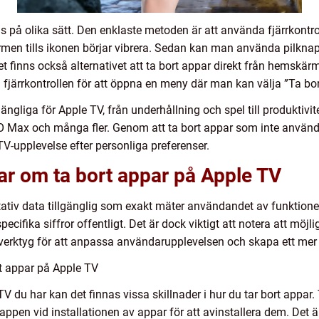
 på olika sätt. Den enklaste metoden är att använda fjärrkontroll
en tills ikonen börjar vibrera. Sedan kan man använda pilknap
et finns också alternativet att ta bort appar direkt från hemskä
järrkontrollen för att öppna en meny där man kan välja ”Ta bor
lgängliga för Apple TV, från underhållning och spel till produktiv
HBO Max och många fler. Genom att ta bort appar som inte anvä
TV-upplevelse efter personliga preferenser.
ar om ta bort appar på Apple TV
itativ data tillgänglig som exakt mäter användandet av funktione
pecifika siffror offentligt. Det är dock viktigt att notera att möj
erktyg för att anpassa användarupplevelsen och skapa ett mer 
ort appar på Apple TV
V du har kan det finnas vissa skillnader i hur du tar bort appar.
ppen vid installationen av appar för att avinstallera dem. Det 