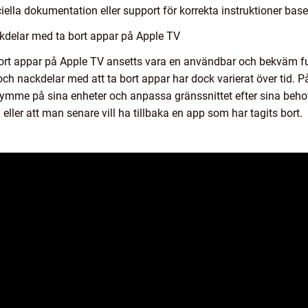
ciella dokumentation eller support för korrekta instruktioner bas
kdelar med ta bort appar på Apple TV
a bort appar på Apple TV ansetts vara en användbar och bekväm fu
ch nackdelar med att ta bort appar har dock varierat över tid. 
trymme på sina enheter och anpassa gränssnittet efter sina beh
eller att man senare vill ha tillbaka en app som har tagits bort.