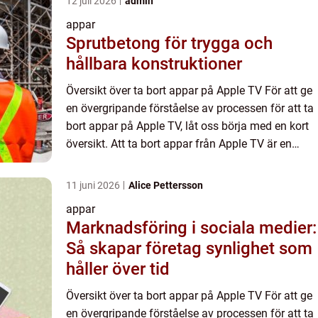
12 juli 2026
admin
appar
Sprutbetong för trygga och
hållbara konstruktioner
Översikt över ta bort appar på Apple TV För att ge
en övergripande förståelse av processen för att ta
bort appar på Apple TV, låt oss börja med en kort
översikt. Att ta bort appar från Apple TV är en
enkel och användbar funktion som ger
användarna mö...
11 juni 2026
Alice Pettersson
appar
Marknadsföring i sociala medier:
Så skapar företag synlighet som
håller över tid
Översikt över ta bort appar på Apple TV För att ge
en övergripande förståelse av processen för att ta