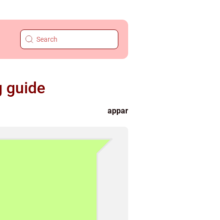
g guide
appar