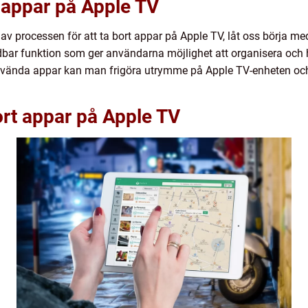
t appar på Apple TV
av processen för att ta bort appar på Apple TV, låt oss börja med
bar funktion som ger användarna möjlighet att organisera och h
nvända appar kan man frigöra utrymme på Apple TV-enheten och
ort appar på Apple TV