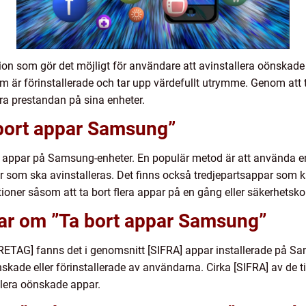
on som gör det möjligt för användare att avinstallera oönskade 
m är förinstallerade och tar upp värdefullt utrymme. Genom att
ra prestandan på sina enheter.
 bort appar Samsung”
rt appar på Samsung-enheter. En populär metod är att använda en
 som ska avinstalleras. Det finns också tredjepartsappar som kan
ioner såsom att ta bort flera appar på en gång eller säkerhetsko
gar om ”Ta bort appar Samsung”
RETAG] fanns det i genomsnitt [SIFRA] appar installerade på Sa
kade eller förinstallerade av användarna. Cirka [SIFRA] av de t
llera oönskade appar.