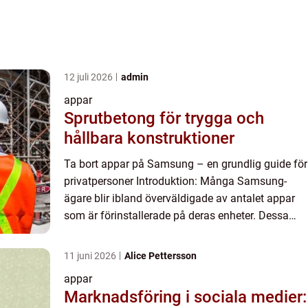
12 juli 2026
admin
appar
Sprutbetong för trygga och
hållbara konstruktioner
Ta bort appar på Samsung – en grundlig guide för
privatpersoner Introduktion: Många Samsung-
ägare blir ibland överväldigade av antalet appar
som är förinstallerade på deras enheter. Dessa
förinstallerade appar kan ta upp onödig plats och
begrän...
11 juni 2026
Alice Pettersson
appar
Marknadsföring i sociala medier: