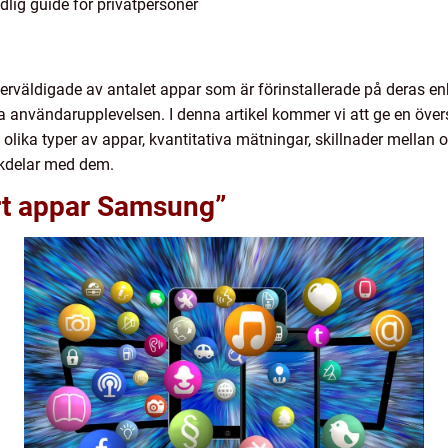
lig guide för privatpersoner
väldigade av antalet appar som är förinstallerade på deras enh
 användarupplevelsen. I denna artikel kommer vi att ge en övers
lika typer av appar, kvantitativa mätningar, skillnader mellan 
ckdelar med dem.
ort appar Samsung”