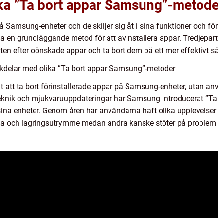
lika ”Ta bort appar Samsung”-metode
 på Samsung-enheter och de skiljer sig åt i sina funktioner och för
a en grundläggande metod för att avinstallera appar. Tredjepart
en efter oönskade appar och ta bort dem på ett mer effektivt sä
ckdelar med olika ”Ta bort appar Samsung”-metoder
gt att ta bort förinstallerade appar på Samsung-enheter, utan anv
knik och mjukvaruuppdateringar har Samsung introducerat ”Ta
sina enheter. Genom åren har användarna haft olika upplevelser 
nda och lagringsutrymme medan andra kanske stöter på problem e