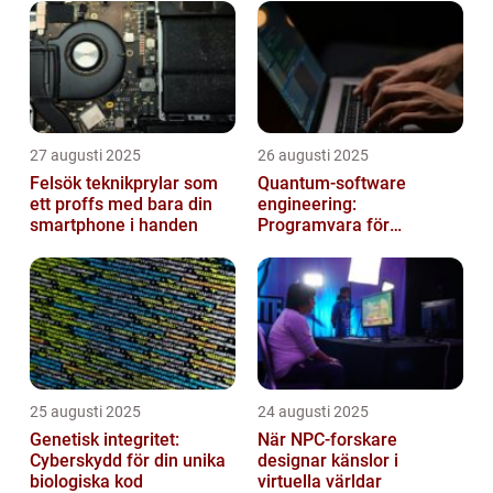
27 augusti 2025
26 augusti 2025
Felsök teknikprylar som
Quantum‑software
ett proffs med bara din
engineering:
smartphone i handen
Programvara för
framtidens kvantdatorer
25 augusti 2025
24 augusti 2025
Genetisk integritet:
När NPC-forskare
Cyberskydd för din unika
designar känslor i
biologiska kod
virtuella världar