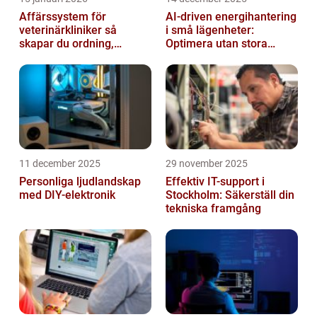
Affärssystem för
AI-driven energihantering
veterinärkliniker så
i små lägenheter:
skapar du ordning,
Optimera utan stora
effektivitet och bättre
installationer
vård
11 december 2025
29 november 2025
Personliga ljudlandskap
Effektiv IT-support i
med DIY-elektronik
Stockholm: Säkerställ din
tekniska framgång