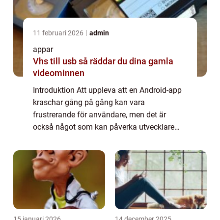
11 februari 2026
admin
appar
Vhs till usb så räddar du dina gamla
videominnen
Introduktion Att uppleva att en Android-app
kraschar gång på gång kan vara
frustrerande för användare, men det är
också något som kan påverka utvecklare
och företag negativt. I den här artikeln
kommer vi att ge en översikt över varför
Android-appar k...
15 januari 2026
14 december 2025