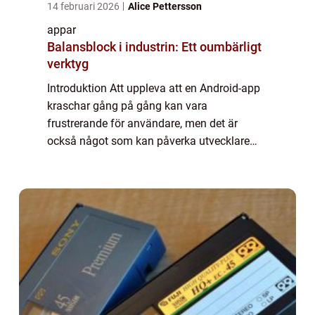
14 februari 2026
Alice Pettersson
appar
Balansblock i industrin: Ett oumbärligt
verktyg
Introduktion Att uppleva att en Android-app
kraschar gång på gång kan vara
frustrerande för användare, men det är
också något som kan påverka utvecklare
och företag negativt. I den här artikeln
kommer vi att ge en översikt över varför
Android-appar k...