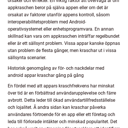
orsaker och effekter. En viktig faktor att överväga är om
appkraschen beror på själva appen eller om det är
orsakat av faktorer utanför appens kontroll, såsom
interoperabilitetsproblem med Android-
operativsystemet eller enhetsprogramvara. En annan
skillnad kan vara om appkraschen inträffar regelbundet
eller är ett sällsynt problem. Vissa appar kanske öppnas
utan problem de flesta gånger, men kraschar ut i vissa
sällsynta scenarier.
Historisk genomgång av för- och nackdelar med
android appar kraschar gång på gång
En fördel med att appars kraschfrekvens har minskat
över tid är en förbättrad användarupplevelse och färre
avbrott. Detta leder till ökad användartillfredsställelse
och lojalitet. Å andra sidan kan kraschar påverka
användares förtroende för en app eller ett företag och
leda till förlorade intäkter och minskad popularitet. Det